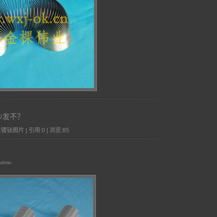
沙发不？
镀钛图片 | 引用:0 | 浏览:
85
admin