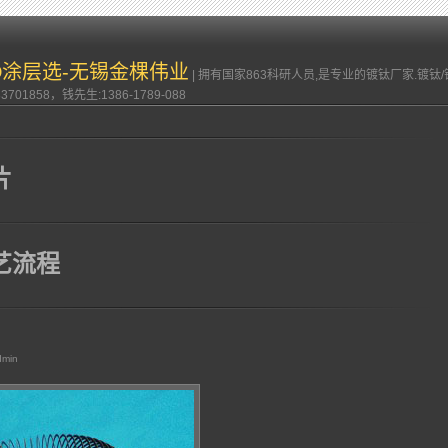
VD涂层选-无锡金棵伟业
| 拥有国家863科研人员,是专业的镀钛厂家.镀
701858，钱先生:1386-1789-088
片
工艺流程
dmin