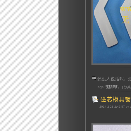
还没人说话呢，
Tags:
镀铬图片
| 分类:
磁芯模具镀
2014-2-23 2:45:57 by 