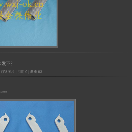
沙发不？
镀钛图片 | 引用:0 | 浏览:
83
admin