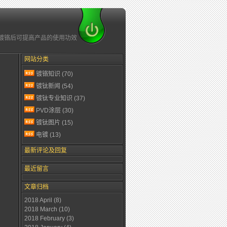
钛/镀铬后可提高产品的使用功效
网站分类
镀铬知识
(70)
镀钛新闻
(54)
镀钛专业知识
(37)
PVD涂层
(30)
镀钛图片
(15)
电镀
(13)
最新评论及回复
最近留言
文章归档
2018 April
(8)
2018 March
(10)
2018 February
(3)