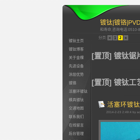
镀钛|镀铬|P
和寿命,咨询电话:0510-83
分页:
«
1
2
»
镀钛主页
镀钛博客
[置顶] 镀钛锯
关于金棵
先进设备
涂层优势
[置顶] 镀钛
镀铬
活塞环镀钛
模具镀钛
活塞环镀钛
交通地图
2014-2-23 2:49:4 by a
联系我们
在线留言
后台管理