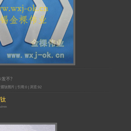
沙发不？
镀钛图片 | 引用:0 | 浏览:
92
钛
admin