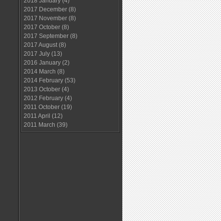
2018 January
(4)
2017 December
(8)
2017 November
(8)
2017 October
(8)
2017 September
(8)
2017 August
(8)
2017 July
(13)
2016 January
(2)
2014 March
(8)
2014 February
(53)
2013 October
(4)
2012 February
(4)
2011 October
(19)
2011 April
(12)
2011 March
(39)