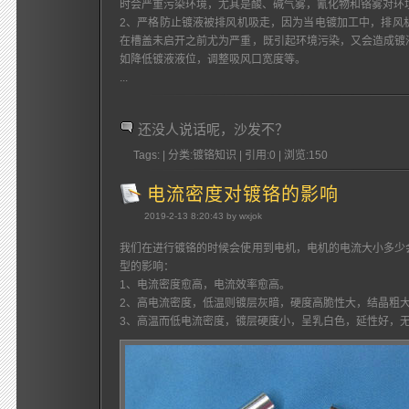
时会严重污染环境，尤其是酸、碱气雾，氰化物和铬雾对环
2、严格防止镀液被排风机吸走，因为当电镀加工中，排风
在槽盖未启开之前尤为严重，既引起环境污染，又会造成镀
如降低镀液液位，调整吸风口宽度等。
...
还没人说话呢，沙发不？
Tags: | 分类:镀铬知识 | 引用:0 | 浏览:
150
电流密度对镀铬的影响
2019-2-13 8:20:43 by wxjok
我们在进行镀铬的时候会使用到电机，电机的电流大小多少
型的影响：
1、电流密度愈高，电流效率愈高。
2、高电流密度，低温则镀层灰暗，硬度高脆性大，结晶粗
3、高温而低电流密度，镀层硬度小，呈乳白色，延性好，