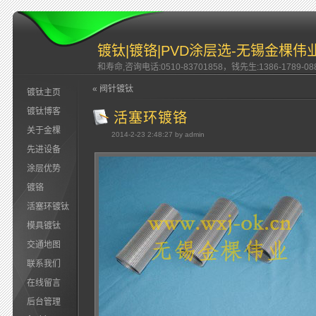
镀钛|镀铬|PVD涂层选-无锡金棵伟
和寿命,咨询电话:0510-83701858，钱先生:1386-1789-08
« 阀针镀钛
镀钛主页
镀钛博客
活塞环镀铬
关于金棵
2014-2-23 2:48:27 by admin
先进设备
涂层优势
镀铬
活塞环镀钛
模具镀钛
交通地图
联系我们
在线留言
后台管理