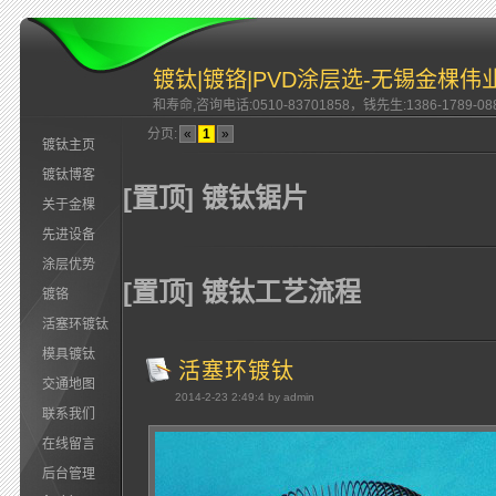
镀钛|镀铬|PVD涂层选-无锡金棵伟
和寿命,咨询电话:0510-83701858，钱先生:1386-1789-08
分页:
«
1
»
镀钛主页
镀钛博客
[置顶] 镀钛锯片
关于金棵
先进设备
涂层优势
[置顶] 镀钛工艺流程
镀铬
活塞环镀钛
模具镀钛
活塞环镀钛
交通地图
2014-2-23 2:49:4 by admin
联系我们
在线留言
后台管理