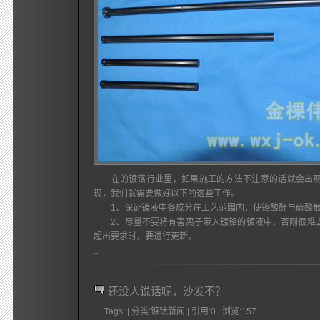
在的镀铬行业里，如果施工的方法不注意的话就会出现
现，我们就需要做好以下的这些工作。
1、保证镀液中各成分在工艺范围内，使铬酸酐与硫酸根质
2、尽量不要将有害离子带入镀铬的镀液中，否则很难去
超出要求时，要进行更新。
...
还没人说话呢，沙发不？
Tags: | 分类:镀钛新闻 | 引用:0 | 浏览:
157