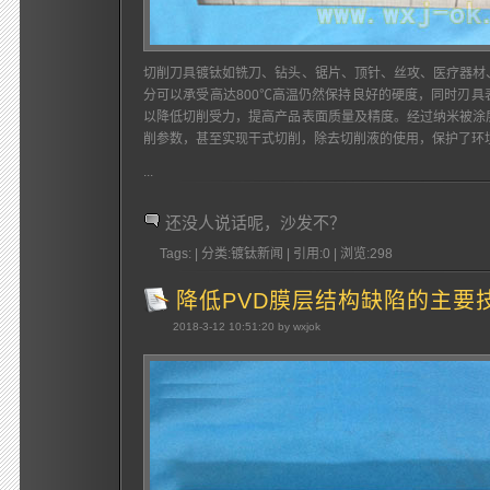
切削刀具镀钛如铣刀、钻头、锯片、顶针、丝攻、医疗器材
分可以承受高达800℃高温仍然保持良好的硬度，同时刃
以降低切削受力，提高产品表面质量及精度。经过纳米被涂
削参数，甚至实现干式切削，除去切削液的使用，保护了环
...
还没人说话呢，沙发不？
Tags: | 分类:镀钛新闻 | 引用:0 | 浏览:
298
降低PVD膜层结构缺陷的主要
2018-3-12 10:51:20 by wxjok