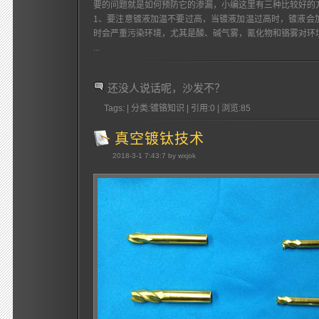
要的问题就是如何预防它的渗漏，小编这里有三种比较好的
1、要注意镀液加温不要过高，当镀液加温过高时，镀液会
时会严重污染环境，尤其是酸、碱气雾，氰化物和铬雾对环
...
还没人说话呢，沙发不？
Tags: | 分类:镀铬知识 | 引用:0 | 浏览:
85
真空镀钛技术
2018-3-1 7:43:7 by wxjok