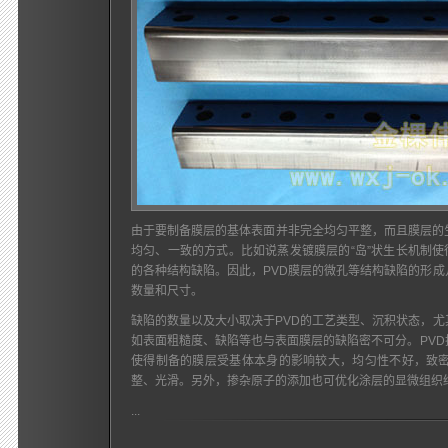
由于要制备膜层的基体表面并非完全均匀平整，而且膜层的
均匀、一致的方式。比如说蒸发镀膜层的“岛”状生长机制使
的各种结构缺陷。因此，PVD膜层的微孔等结构缺陷的形
数量和尺寸。
缺陷的数量以及大小取决于PVD的工艺类型、沉积状态，
如表面粗糙度、缺陷等也与表面膜层的缺陷密不可分。PV
使得制备的膜层受基体本身的影响较大，均匀性不好，致
整、光滑。另外，掺杂原子的添加也可优化涂层的显微组织
...