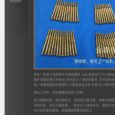
Archiver
镀钛一般用于提高物件表面耐磨性,比如,高速加工中心用的丝
塞环表面处理也有镀钛,同样是为了提高耐磨性, 另外还有
指,一般都是镀钛处理里的.主要是颜色金黄,好看.防止物件表面
镀钛工艺有：真空镀膜和喷涂工艺等
真空镀膜包括：磁控溅射法，电弧离子镀法等，如果在镀膜
否则白色。该方法镀层薄，一般在15个微米左右，镀层光
可以达到毫米量级，表面粗糙需要后续加工