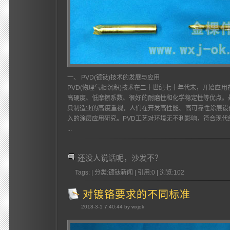
一、 PVD(镀钛)技术的发展与应用
PVD(物理气相沉积)技术在二十世纪七十年代末，开始应
高硬度、低摩擦系数、很好的耐磨性和化学稳定性等优点。
具制造业的高度重视，人们在开发高性能、高可靠性涂层设
入的涂层应用研究。PVD工艺对环境无不利影响，符合现代
...
还没人说话呢，沙发不？
Tags: | 分类:镀钛新闻 | 引用:0 | 浏览:
102
对镀铬要求的不同标准
2018-3-1 7:40:44 by wxjok