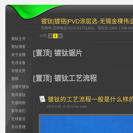
镀钛|镀铬|PVD涂层选-无锡金棵伟
和寿命,咨询电话:0510-83701858，钱先生:1386-1789-08
分页:
«
1
»
镀钛主页
镀钛博客
[置顶] 镀钛锯片
关于金棵
先进设备
涂层优势
[置顶] 镀钛工艺流程
镀铬
活塞环镀钛
模具镀钛
镀钛的工艺流程一般是什么样
交通地图
2018-3-26 12:25:14 by wxjok
联系我们
在线留言
后台管理