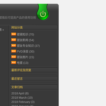
钛/镀铬后可提高产品的使用功效
网站分类
 »
镀铬知识
(70)
镀钛新闻
(54)
镀钛专业知识
(37)
PVD涂层
(30)
镀钛图片
(15)
电镀
(13)
最新评论及回复
最近留言
文章归档
2018 April
(8)
2018 March
(10)
2018 February
(3)