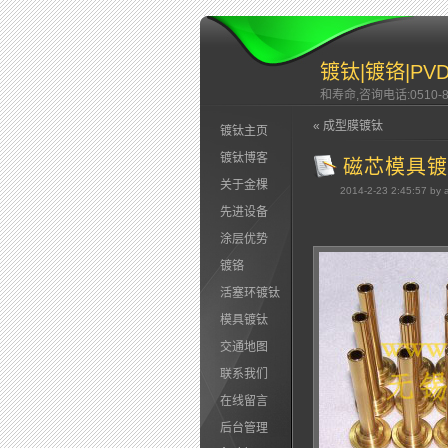
镀钛|镀铬|P
和寿命,咨询电话:0510-83
« 成型膜镀钛
镀钛主页
镀钛博客
磁芯模具镀
关于金棵
2014-2-23 2:45:57 by 
先进设备
涂层优势
镀铬
活塞环镀钛
模具镀钛
交通地图
联系我们
在线留言
后台管理