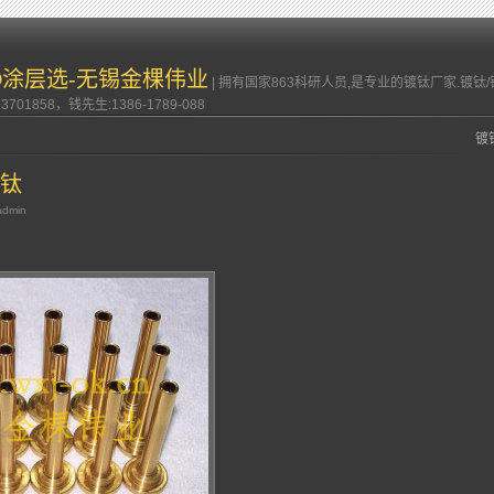
VD涂层选-无锡金棵伟业
| 拥有国家863科研人员,是专业的镀钛厂家.镀
701858，钱先生:1386-1789-088
镀铬
钛
admin