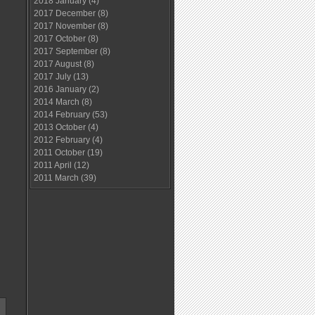
2018 January
(4)
2017 December
(8)
2017 November
(8)
2017 October
(8)
2017 September
(8)
2017 August
(8)
2017 July
(13)
2016 January
(2)
2014 March
(8)
2014 February
(53)
2013 October
(4)
2012 February
(4)
2011 October
(19)
2011 April
(12)
2011 March
(39)