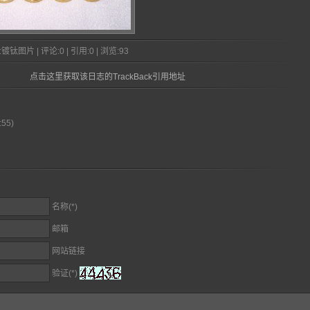
镀钛图片 | 评论:0 | 引用:0 | 浏览:
93
点击这里获取该日志的TrackBack引用地址
:55)
名称(*)
邮箱
网站链接
验证(*)