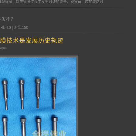
观察窗，对在镀膜过程中发生射线的设备，观察窗上应加装防射
沙发不？
 引用:0 | 浏览:
150
膜技术是发展历史轨迹
wxjok