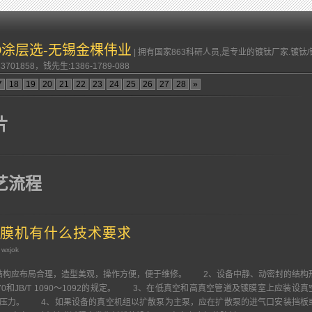
VD涂层选-无锡金棵伟业
| 拥有国家863科研人员,是专业的镀钛厂家.镀
701858，钱先生:1386-1789-088
7
18
19
20
21
22
23
24
25
26
27
28
»
片
工艺流程
膜机有什么技术要求
 wxjok
结构应布局合理，造型美观，操作方便，便于维修。 2、设备中静、动密封的结构
070和JB/T 1090～1092的规定。 3、在低真空和高真空管道及镀膜室上应装设真
的压力。 4、如果设备的真空机组以扩散泵为主泵，应在扩散泵的进气口安装挡板