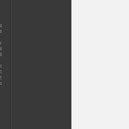
减
镀
年
属
薄
。
充
应
性
加