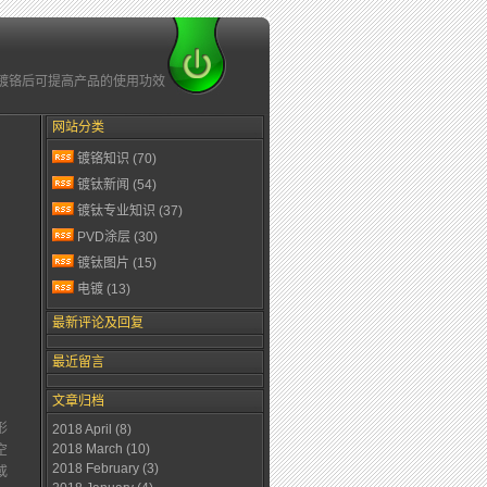
钛/镀铬后可提高产品的使用功效
网站分类
镀铬知识
(70)
镀钛新闻
(54)
镀钛专业知识
(37)
PVD涂层
(30)
镀钛图片
(15)
电镀
(13)
最新评论及回复
最近留言
文章归档
形
2018 April
(8)
2018 March
(10)
空
2018 February
(3)
或