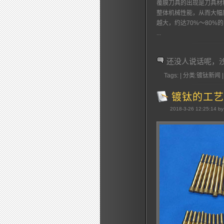
覆膜刀具的出现是刀具材
整体机械性能，从而大幅
越大，约达70%～80%
...
还没人说话呢，
Tags: | 分类:镀钛新闻 |
镀钛的工艺
2018-3-26 12:25:14 by