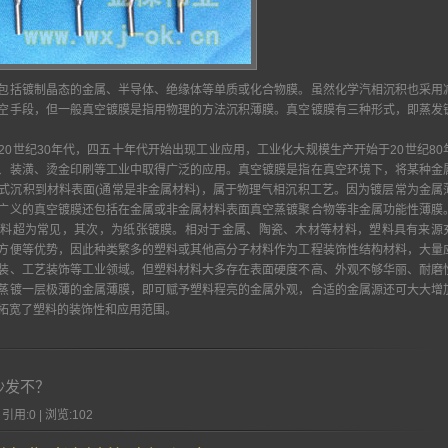
括镀制晶态的金属、半导体、绝缘体等单质或化合物膜。虽然化学汽相沉积也采用
空手段，但一般真空镀膜是指用物理的方法沉积薄膜。真空镀膜有三种形式，即蒸发
世纪30年代，四五十年代开始出现工业应用，工业化大规模生产开始于20世纪80
、装潢、烫金印刷等工业中取得广泛的应用。真空镀膜是指在真空环境下，将某种金
式沉积到材料表面(通常是非金属材料)，属于物理气相沉积工艺。因为镀层常为金属
广义的真空镀膜还包括在金属或非金属材料表面真空蒸镀聚合物等非金属功能性薄膜
塑料超为常见，其次，为纸张镀膜。相对于金属、陶瓷、木材等材料，塑料具有来源
方便等优势，因此种类繁多的塑料或其他高分子材料作为工程装饰性结构材料，大量
装、工艺装饰等工业领域。但塑料材料大多存在表面硬度不高、外观不够华丽、耐磨
蒸镀一层极薄的金属薄膜，即可赋予塑料程亮的金属外观，合适的金属源还可大大增
拓宽了塑料的装饰性和应用范围。
沙发不？
 引用:0 | 浏览:
102