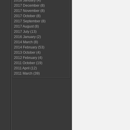
2018 January
(4)
2017 December
(8)
2017 November
(8)
2017 October
(8)
2017 September
(8)
2017 August
(8)
2017 July
(13)
2016 January
(2)
2014 March
(8)
2014 February
(53)
2013 October
(4)
2012 February
(4)
2011 October
(19)
2011 April
(12)
2011 March
(39)