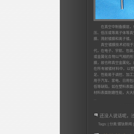
在真空中制备膜层，包
压、低压或等离子体等真
膜、溅射镀膜和离子镀。
真空镀膜技术初现于20
代，在电子、宇航、包装
或金属化合物以气相的形
膜，故也称真空金属化。
在所有被镀材料中，以
足、性能易于调控、加工
用于汽车、家电、日用包
低等缺陷，如在塑料表面
材料表面耐磨性能，大大
...
还没人说话呢，
Tags: | 分类:镀钛新闻 |