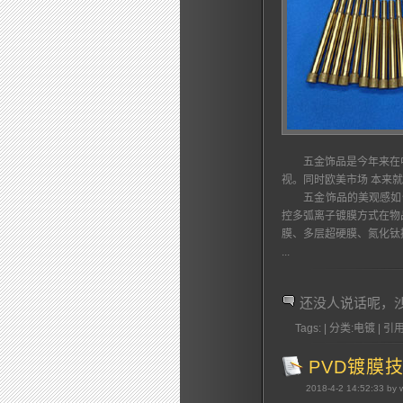
五金饰品是今年来在中
视。同时欧美市场 本来
五金饰品的美观感如何
控多弧离子镀膜方式在物
膜、多层超硬膜、氮化钛
...
还没人说话呢，
Tags: | 分类:电镀 | 引用
PVD镀膜
2018-4-2 14:52:33 by 