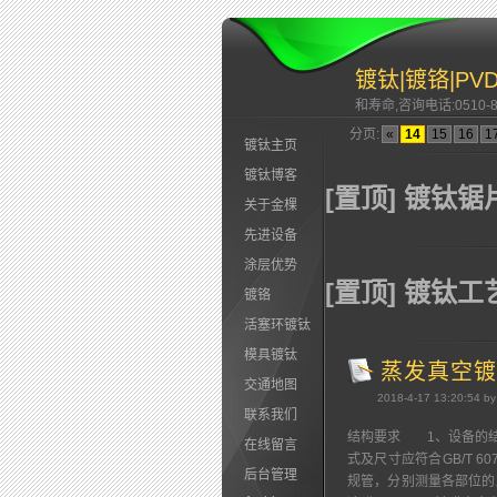
镀钛|镀铬|P
和寿命,咨询电话:0510-83
分页:
«
14
15
16
1
镀钛主页
镀钛博客
[置顶] 镀钛锯
关于金棵
先进设备
涂层优势
[置顶] 镀钛
镀铬
活塞环镀钛
模具镀钛
蒸发真空镀
交通地图
2018-4-17 13:20:54 by
联系我们
结构要求 1、设备的
在线留言
式及尺寸应符合GB/T 6
后台管理
规管，分别测量各部位