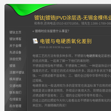
镀钛|镀铬|PVD涂层选-无锡金棵伟
和寿命,咨询电话:0510-83701858，钱先生:1386-1789-08
« 镀络时应当留意什么事宜？
镀钛主页
镀钛博客
电镀与电硬质氧化差别
关于金棵
2019-11-30 9:8:56 by wxjok
先进设备
电镀工艺的方法有很多种多样，不锈钢与
电硬质氧化
是最普
涂层优势
的优点所属，一起来了解一下他们的差别吧：
镀铬
不锈钢是特指电不锈钢，不锈钢有二种的，一种是装饰设计
强度的方式，可是它的优点和缺点许多，因此许多状况下
活塞环镀钛
蚀，一点锈迹都不容易有；三、镀的全过程中华零件形变小
模具镀钛
过规格。
电硬质氧化一般选用较为多的是常常在高溫标准下应用的机
交通地图
地就是说以便表层明亮、外观设计美观大方、防锈处理这些
联系我们
点锈迹都不容易有； 三、镀的全过程中华零件形变小。
在线留言
历经上边的比照如今大伙儿能看出去不锈钢与电硬质氧化的
来区别，开展精确的购买！
后台管理