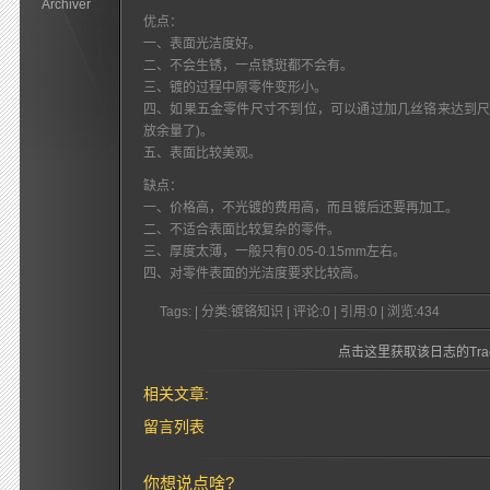
Archiver
优点：
一、表面光洁度好。
二、不会生锈，一点锈斑都不会有。
三、镀的过程中原零件变形小。
四、如果五金零件尺寸不到位，可以通过加几丝铬来达到尺
放余量了)。
五、表面比较美观。
缺点：
一、价格高，不光镀的费用高，而且镀后还要再加工。
二、不适合表面比较复杂的零件。
三、厚度太薄，一般只有0.05-0.15mm左右。
四、对零件表面的光洁度要求比较高。
Tags: | 分类:镀铬知识 | 评论:0 | 引用:0 | 浏览:
434
点击这里获取该日志的Trac
相关文章:
留言列表
你想说点啥?