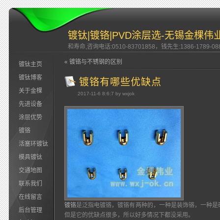
镀钛|镀铬|PVD涂层选-无锡金棵伟
和寿命,咨询电话:0510-83701858，钱先生:1386-1789-08
« 镀铬与不锈钢的区别
镀钛主页
镀钛博客
镀铬有哪些优缺点
关于金棵
2017-11-6 8:6:7 by wxjok
先进设备
涂层优势
镀铬
活塞环镀钛
模具镀钛
交通地图
联系我们
在线留言
镀铬
是泛指电镀铬，镀铬有两种的，一种是装饰铬，一种是
后台管理
但是它的优缺点很多，所以好多情况下都没采用。